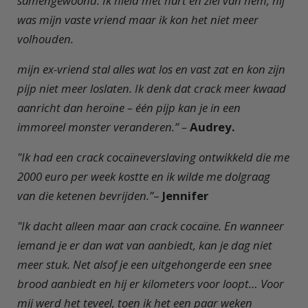
samengewoond. Ik hield met hart en ziel van hem, hij
was mijn vaste vriend maar ik kon het niet meer
volhouden.
mijn ex-vriend stal alles wat los en vast zat en kon zijn
pijp niet meer loslaten. Ik denk dat crack meer kwaad
aanricht dan heroïne – één pijp kan je in een
immoreel monster veranderen.” –
Audrey.
"Ik had een crack cocaïneverslaving ontwikkeld die me
2000 euro per week kostte en ik wilde me dolgraag
van die ketenen bevrijden.”
–
Jennifer
"Ik dacht alleen maar aan crack cocaïne. En wanneer
iemand je er dan wat van aanbiedt, kan je dag niet
meer stuk. Net alsof je een uitgehongerde een snee
brood aanbiedt en hij er kilometers voor loopt… Voor
mij werd het teveel, toen ik het een paar weken