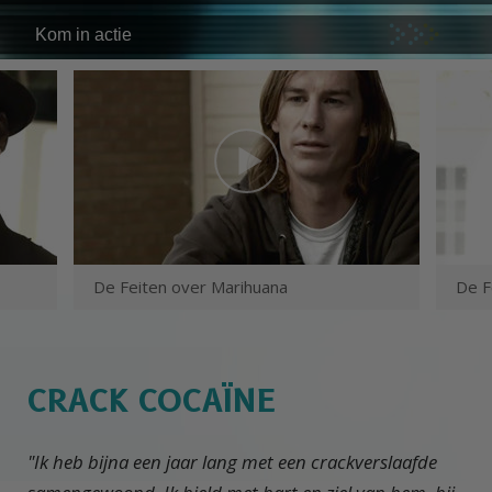
Kom in actie
De Feiten over Marihuana
De F
CRACK COCAÏNE
"Ik heb bijna een jaar lang met een crackverslaafde