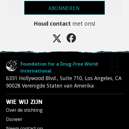
ABONNEREN
Houd contact
met ons!
Foundation for a Drug-Free World
International
6331 Hollywood Blvd., Suite 710
,
Los Angeles
,
CA
90028
Verenigde Staten van Amerika
WIE WIJ ZIJN
Over de stichting
Doneer
Neem contact op