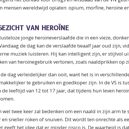
en mensen wereldwijd opiaten: opium, morfine, heroïne en
GEZICHT VAN HEROÏNE
usteloze jonge heroïneverslaafde die in een vieze, donker
 Vandaag de dag kan de verslaafde twaalf jaar oud zijn, vi
e muziek luisteren. Hij kan intelligent zijn, er stijlvol u
n van heroïnegebruik vertonen, zoals naaldprikken op zi
de dag verleidelijker dan ooit, want het is in verschillen
makkelijker te gebruiken en goedkoper zijn. In de VS is t
n de leeftijd van 12 tot 17 jaar, dat tijdens hun leven hero
nomen.
h wel twee keer zal bedenken om een naald in zijn arm te s
en sneller roken of snuiven. Dit wordt ten onrechte als ee
geeft het idee dat er minder risico is. De waarheid is dat 