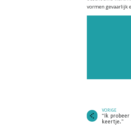
vormen gevaarlijk e
ABO
VORIGE
Abonne
“Ik probeer
nieuws 
keertje.”