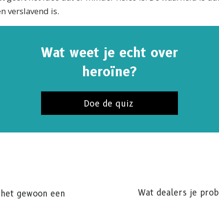
n verslavend is.
Wat weet je echt over
heroïne?
Doe de quiz
NNEER JE OP UPDATES EN MANIEREN OM TE HE
er je op
De Feiten over Drugs Nieuws
en krijgt het laats
Wat dealers je prob
 het gewoon een
en updates in je inbox.