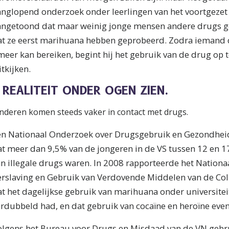
anglopend onderzoek onder leerlingen van het voortgezet
angetoond dat maar weinig jonge mensen andere drugs g
at ze eerst marihuana hebben geprobeerd. Zodra iemand de
meer kan bereiken, begint hij het gebruik van de drug op t
itkijken.
 REALITEIT ONDER OGEN ZIEN.
nderen komen steeds vaker in contact met drugs.
en Nationaal Onderzoek over Drugsgebruik en Gezondheid
t meer dan 9,5% van de jongeren in de VS tussen 12 en 17
an illegale drugs waren. In 2008 rapporteerde het Nation
erslaving en Gebruik van Verdovende Middelen van de Col
t het dagelijkse gebruik van marihuana onder universitei
erdubbeld had, en dat gebruik van cocaïne en heroïne ev
olgens het Bureau voor Drugs en Misdaad van de VN gebru