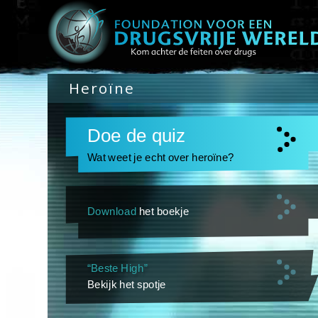
Heroïne
Doe de quiz
Wat weet je echt over heroïne?
Download
het boekje
“Beste High”
Bekijk het spotje