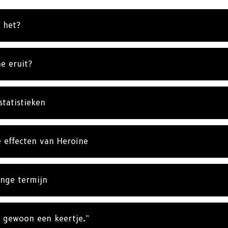
ABONNE
 het?
NEE, BE
e eruit?
statistieken
e effecten van Heroïne
nge termijn
t gewoon een keertje.”