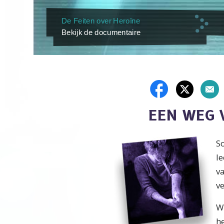
De Feiten over Heroïne
Bekijk de documentaire
EEN WEG V
S
le
v
v
W
he