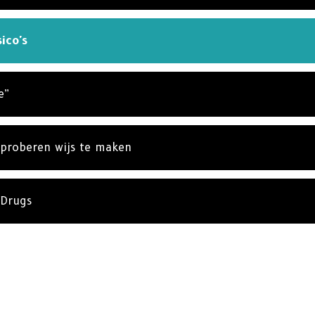
ico's
e”
 proberen wijs te maken
 Drugs