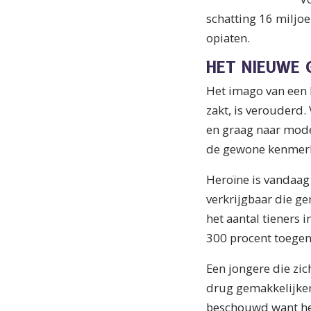
schatting 16 miljo
opiaten.
HET NIEUWE 
Het imago van een l
zakt, is verouderd.
en graag naar modern
de gewone kenmerke
Heroïne is vandaag 
verkrijgbaar die ge
het aantal tieners i
300 procent toege
Een jongere die zic
drug gemakkelijker 
beschouwd want het 