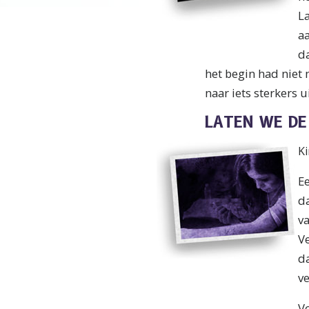
L
a
d
het begin had niet 
naar iets sterkers u
LATEN WE DE
Ki
E
da
v
V
da
v
V