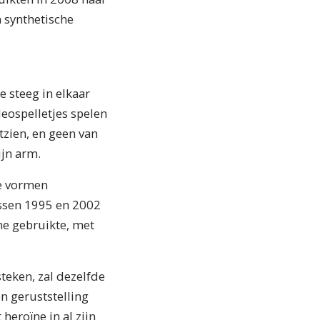
 synthetische
e steeg in elkaar
deospelletjes spelen
itzien, en geen van
jn arm.
de vormen
ussen 1995 en 2002
ïne gebruikte, met
teken, zal dezelfde
n geruststelling
heroïne in al zijn