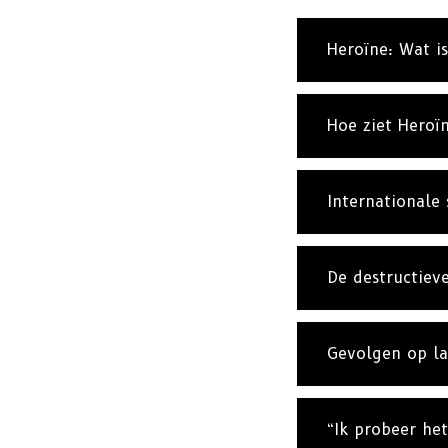
Heroïne: Wat is
Hoe ziet Heroïn
Internationale 
De destructiev
Gevolgen op la
“Ik probeer he