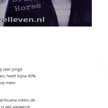
Video
p zeer jonge
en, heeft bijna 40%
 op meer
arihuana roken, de
 is wel aanwezig.