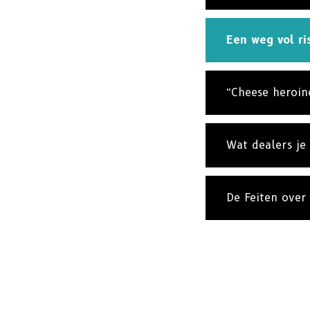
Een weg vol ris
“Cheese heroin
Wat dealers je
De Feiten over