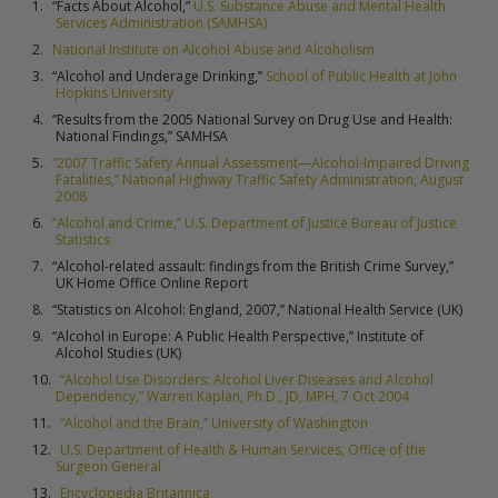
“Facts About Alcohol,”
U.S. Substance Abuse and Mental Health
Services Administration (SAMHSA)
National Institute on Alcohol Abuse and Alcoholism
“Alcohol and Underage Drinking,”
School of Public Health at John
Hopkins University
“Results from the 2005 National Survey on Drug Use and Health:
National Findings,” SAMHSA
“2007 Traffic Safety Annual Assessment—Alcohol-Impaired Driving
Fatalities,” National Highway Traffic Safety Administration, August
2008
“Alcohol and Crime,” U.S. Department of Justice Bureau of Justice
Statistics
“Alcohol-related assault: findings from the British Crime Survey,”
UK Home Office Online Report
“Statistics on Alcohol: England, 2007,” National Health Service (UK)
“Alcohol in Europe: A Public Health Perspective,” Institute of
Alcohol Studies (UK)
“Alcohol Use Disorders: Alcohol Liver Diseases and Alcohol
Dependency,” Warren Kaplan, Ph.D., JD, MPH, 7 Oct 2004
“Alcohol and the Brain,” University of Washington
U.S. Department of Health & Human Services, Office of the
Surgeon General
Encyclopedia Britannica