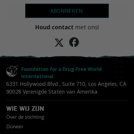
ABONNEREN
Houd contact
met ons!
Foundation for a Drug-Free World
International
6331 Hollywood Blvd., Suite 710
,
Los Angeles
,
CA
90028
Verenigde Staten van Amerika
WIE WIJ ZIJN
Over de stichting
Doneer