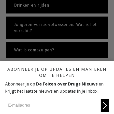
Drinken en rijden
Jongeren versus volwassenen. Wat is het
verschil?
Wat is comazuipen?
ABONNEER JE OP UPDATES EN MANIEREN
Wat is alcoholisme of alcoholverslaving?
OM TE HELPEN
Abonneer je op
De Feiten over Drugs Nieuws
en
Internationale statistieken
krijgt het laatste nieuws en updates in je inbox.
Gevolgen op korte en lange termijn