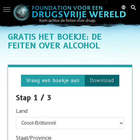
GRATIS
HET BOEKJE: DE
FEITEN OVER ALCOHOL
Vraag een boekje aan
Download
Stap 1 / 3
Land
Staat/Provincie