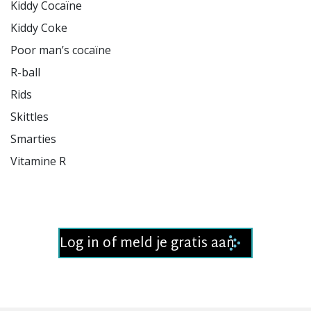
Kiddy Cocaïne

Kiddy Coke

Poor man’s cocaïne

R-ball

Rids

Skittles

Smarties

Vitamine R

Log in of meld je gratis aan