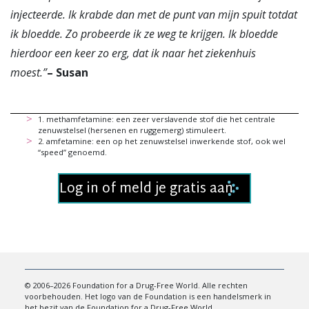
injecteerde. Ik krabde dan met de punt van mijn spuit totdat
ik bloedde. Zo probeerde ik ze weg te krijgen. Ik bloedde
hierdoor een keer zo erg, dat ik naar het ziekenhuis
moest.
”
– Susan
1
.
methamfetamine: een zeer verslavende stof die het centrale
zenuwstelsel (hersenen en ruggemerg) stimuleert.
2
.
amfetamine: een op het zenuwstelsel inwerkende stof, ook wel
“speed” genoemd.
Log in of meld je gratis aan
© 2006–2026 Foundation for a Drug-Free World. Alle rechten
voorbehouden. Het logo van de Foundation is een handelsmerk in
het bezit van de Foundation for a Drug-Free World.