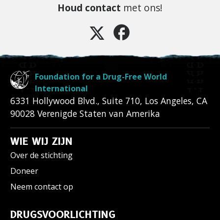
Houd contact
met ons!
Foundation for a Drug-Free World
International
6331 Hollywood Blvd., Suite 710
,
Los Angeles
,
CA
90028
Verenigde Staten van Amerika
WIE WIJ ZIJN
Over de stichting
Doneer
Neem contact op
DRUGSVOORLICHTING