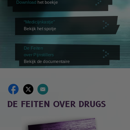
Download
het boekje
“Medicijnkastje”
Bekijk het spotje
De Feiten
over Pijnstillers
Bekijk de documentaire
DE FEITEN OVER DRUGS