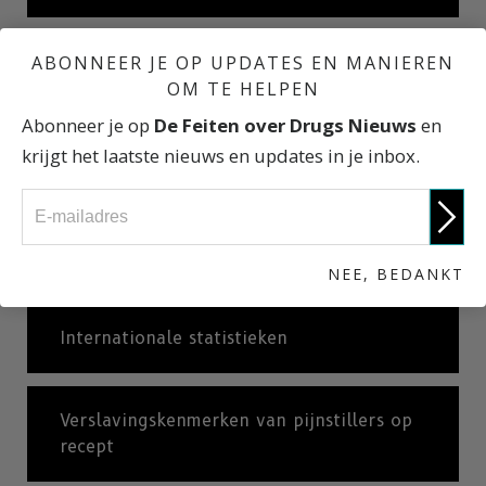
ABONNEER JE OP UPDATES EN MANIEREN
Begrijpen waarom pijnstillers zo
OM TE HELPEN
verslavend werken
Abonneer je op
De Feiten over Drugs Nieuws
en
krijgt het laatste nieuws en updates in je inbox.
OxyContin (de “Hillbilly Heroïne”)
Pijnstillers: een korte geschiedenis
NEE, BEDANKT
Internationale statistieken
Verslavingskenmerken van pijnstillers op
recept