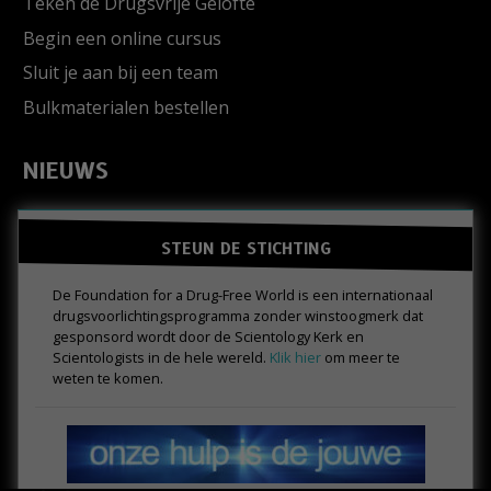
Teken de Drugsvrije Gelofte
Begin een online cursus
Sluit je aan bij een team
Bulkmaterialen bestellen
NIEUWS
STEUN DE STICHTING
De Foundation for a Drug-Free World is een internationaal
drugs­voorlichtings­programma zonder winstoogmerk dat
gesponsord wordt door de Scientology Kerk en
Scientologists in de hele wereld.
Klik hier
om meer te
weten te komen.