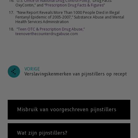
U.S. Office of National Drug Control Policy
, “Drug Facts:
OxyContin,” and “
Prescription Drug Facts & Figures
”
“New Report Reveals More Than 1000 People Died in Illegal
Fentanyl Epidemic of 2005-2007,” Substance Abuse and Mental
Health Services Administration
“Teen OTC & Prescription Drug Abuse,”
teenoverthecounterdrugabuse.com
VORIGE
Verslavingskenmerken van pijnstillers op recept
Misbruik van voorgeschreven pijnstillers
Wat zijn pijnstillers?