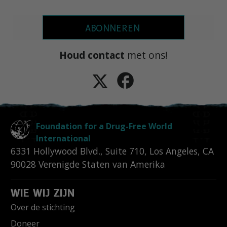
ABONNEREN
Houd contact
met ons!
Foundation for a Drug-Free World
International
6331 Hollywood Blvd., Suite 710
,
Los Angeles
,
CA
90028
Verenigde Staten van Amerika
WIE WIJ ZIJN
Over de stichting
Doneer