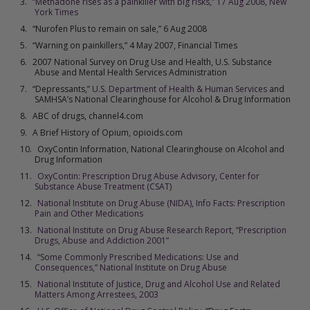
“Methadone rises as a painkiller with big risks,” 17 Aug 2008, New
York Times
“Nurofen Plus to remain on sale,” 6 Aug 2008
“Warning on painkillers,” 4 May 2007, Financial Times
2007 National Survey on Drug Use and Health, U.S. Substance
Abuse and Mental Health Services Administration
“Depressants,”
U.S. Department of Health & Human Services
and
SAMHSA’s
National Clearinghouse for Alcohol & Drug Information
ABC of drugs, channel4.com
A Brief History of Opium, opioids.com
OxyContin Information, National Clearinghouse on Alcohol and
Drug Information
OxyContin: Prescription Drug Abuse Advisory, Center for
Substance Abuse Treatment (CSAT)
National Institute on Drug Abuse (NIDA), Info Facts: Prescription
Pain and Other Medications
National Institute on Drug Abuse Research Report, “Prescription
Drugs, Abuse and Addiction 2001”
“Some Commonly Prescribed Medications: Use and
Consequences,” National Institute on Drug Abuse
National Institute of Justice, Drug and Alcohol Use and Related
Matters Among Arrestees, 2003