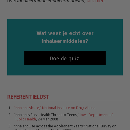
over
inhaleermiddelenhaleermiddelen,
klik hier
.
Wat weet je echt over
inhaleermiddelen?
Doe de quiz
REFERENTIELIJST
“Inhalant Abuse,” National Institute on Drug Abuse
“Inhalants Pose Health Threat to Teens,”
Iowa Department of
Public Health
, 24 Mar 2008
“Inhalant Use across the Adolescent Years,” National Survey on