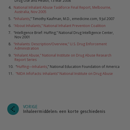
Drug Use and Health, 13 Mar 2008
National Inhalant Abuse Taskforce Final Report, Melbourne,
Australia, Nov 2005
“
Inhalants
,” Timothy Kaufman, M.D., emedicine.com, 9 Jul 2007
“About Inhalants,” National Inhalant Prevention Coalition
“Intelligence Brief: Huffing,” National Drug Intelligence Center,
Nov 2001
“Inhalants: Description/Overview,” U.S. Drug Enforcement
Administration
“Inhalant Abuse,” National Institute on Drug Abuse Research
Report Series
“
Huffing—Inhalants
,” National Education Foundation of America
“NIDA InfoFacts: Inhalants” National Institute on Drug Abuse
VORIGE
Inhaleermiddelen: een korte geschiedenis