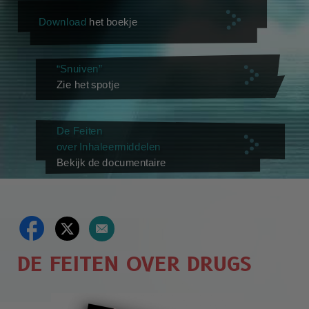
Download
het boekje
“Snuiven”
Zie het spotje
De Feiten
over Inhaleermiddelen
Bekijk de documentaire
DE FEITEN OVER DRUGS