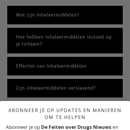
Wat zijn Inhaleermiddelen?
Hoe hebben inhaleermiddelen invloed op
je lichaam?
Effecten van Inhaleermiddelen
Zijn inhaleermiddelen verslavend?
ABONNEER JE OP UPDATES EN MANIEREN
Internationale statistieken
OM TE HELPEN
Abonneer je op
De Feiten over Drugs Nieuws
en