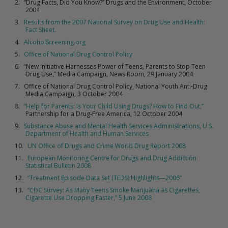
“Drug Facts, Did You Know?” Drugs and the Environment, October
2004
Results from the 2007 National Survey on Drug Use and Health:
Fact Sheet.
AlcoholScreening.org
Office of National Drug Control Policy
“New Initiative Harnesses Power of Teens, Parents to Stop Teen
Drug Use,” Media Campaign, News Room, 29 January 2004
Office of National Drug Control Policy, National Youth Anti-Drug
Media Campaign, 3 October 2004
“Help for Parents: Is Your Child Using Drugs? How to Find Out,”
Partnership for a Drug-Free America, 12 October 2004
Substance Abuse and Mental Health Services Administrations, U.S.
Department of Health and Human Services
UN Office of Drugs and Crime World Drug Report 2008
European Monitoring Centre for Drugs and Drug Addiction
Statistical Bulletin 2008
“Treatment Episode Data Set (TEDS) Highlights—2006”
“CDC Survey: As Many Teens Smoke Marijuana as Cigarettes,
Cigarette Use Dropping Faster,” 5 June 2008