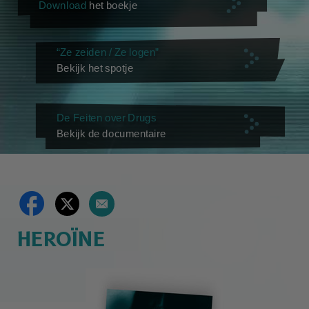
Download
het boekje
“Ze zeiden / Ze logen”
Bekijk het spotje
De Feiten over Drugs
Bekijk de documentaire
HEROÏNE