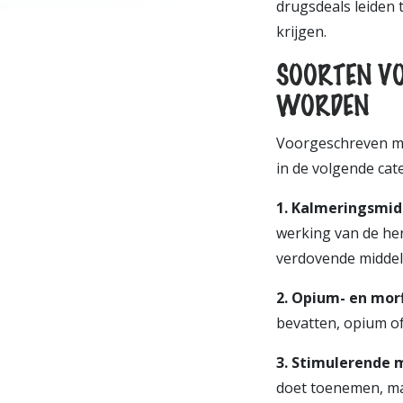
drugsdeals leiden t
krijgen.
SOORTEN VO
WORDEN
Voorgeschreven med
in de volgende cat
1.
Kalmeringsmid
werking van de her
verdovende middel
2.
Opium- en morf
bevatten, opium of
3
.
Stimulerende m
doet toenemen, ma