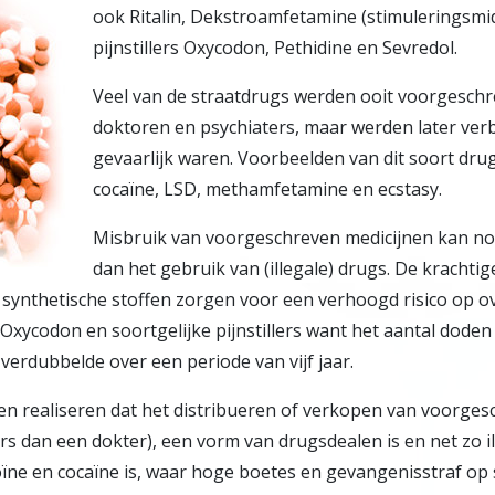
ook Ritalin, Dekstroamfetamine (stimuleringsmid
pijnstillers Oxycodon, Pethidine en Sevredol.
Veel van de straatdrugs werden ooit voorgesch
doktoren en psychiaters, maar werden later ve
gevaarlijk waren. Voorbeelden van dit soort drug
cocaïne, LSD, methamfetamine en ecstasy.
Misbruik van voorgeschreven medicijnen kan nog
dan het gebruik van (illegale) drugs. De krachtig
ynthetische stoffen zorgen voor een verhoogd risico op ove
Oxycodon en soortgelijke pijnstillers want het aantal doden
verdubbelde over een periode van vijf jaar.
n realiseren dat het distribueren of verkopen van voorges
s dan een dokter), een vorm van drugsdealen is en net zo il
ne en cocaïne is, waar hoge boetes en gevangenisstraf op s