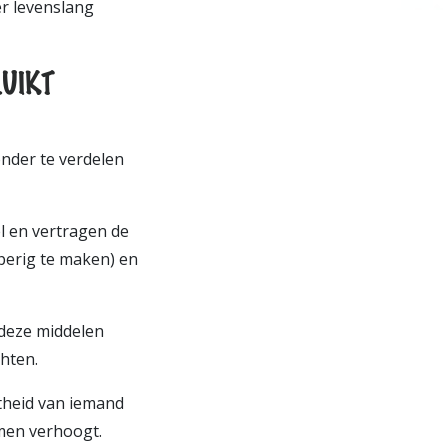
er levenslang
RUIKT
onder te verdelen
l en vertragen de
perig te maken) en
 deze middelen
hten.
rtheid van iemand
men verhoogt.