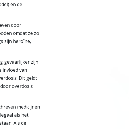
del) en de
reven door
rboden omdat ze zo
s zijn heroïne,
 gevaarlijker zijn
e invloed van
rdosis. Dit geldt
 door overdosis
chreven medicijnen
legaal als het
taan. Als de