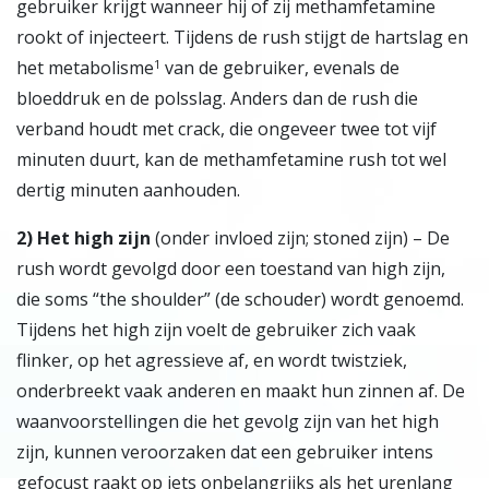
gebruiker krijgt wanneer hij of zij methamfetamine
rookt of injecteert. Tijdens de rush stijgt de hartslag en
het metabolisme
van de gebruiker, evenals de
1
bloeddruk en de polsslag. Anders dan de rush die
verband houdt met crack, die ongeveer twee tot vijf
minuten duurt, kan de methamfetamine rush tot wel
dertig minuten aanhouden.
2
)
Het high zijn
(onder invloed zijn; stoned zijn) – De
rush wordt gevolgd door een toestand van high zijn,
die soms “the shoulder” (de schouder) wordt genoemd.
Tijdens het high zijn voelt de gebruiker zich vaak
flinker, op het agressieve af, en wordt twistziek,
onderbreekt vaak anderen en maakt hun zinnen af. De
waanvoorstellingen die het gevolg zijn van het high
zijn, kunnen veroorzaken dat een gebruiker intens
gefocust raakt op iets onbelangrijks als het urenlang