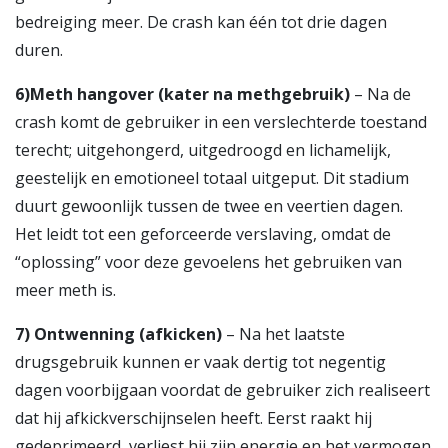
bedreiging meer. De crash kan één tot drie dagen
duren.
6
)Meth hangover (kater na methgebruik)
– Na de
crash komt de gebruiker in een verslechterde toestand
terecht; uitgehongerd, uitgedroogd en lichamelijk,
geestelijk en emotioneel totaal uitgeput. Dit stadium
duurt gewoonlijk tussen de twee en veertien dagen.
Het leidt tot een geforceerde verslaving, omdat de
“oplossing” voor deze gevoelens het gebruiken van
meer meth is.
7)
Ontwenning (afkicken)
– Na het laatste
drugsgebruik kunnen er vaak dertig tot negentig
dagen voorbijgaan voordat de gebruiker zich realiseert
dat hij afkickverschijnselen heeft. Eerst raakt hij
gedeprimeerd, verliest hij zijn energie en het vermogen