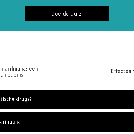
ABONNE
Doe de quiz
NEE, BE
 marihuana: een
Effecten
chiedenis
etische drugs?
arihuana