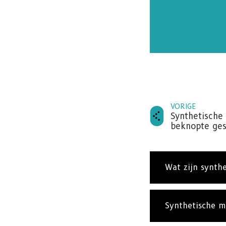
VORIGE
Synthetische
beknopte ges
Wat zijn synth
Synthetische m