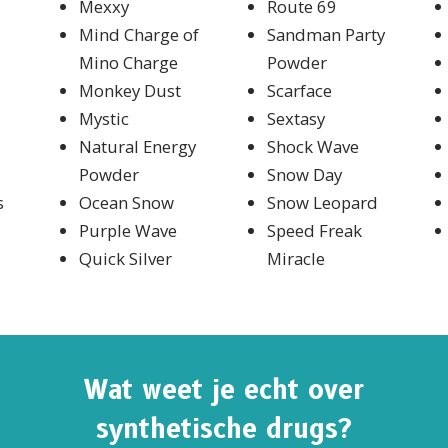
Mexxy
Route 69
Mind Charge of
Sandman Party
Mino Charge
Powder
Monkey Dust
Scarface
Mystic
Sextasy
Natural Energy
Shock Wave
Powder
Snow Day
s
Ocean Snow
Snow Leopard
Purple Wave
Speed Freak
Quick Silver
Miracle
NNEER JE OP UPDATES EN MANIEREN OM TE HE
er je op
De Feiten over Drugs Nieuws
en krijgt het laats
Wat weet je echt over
en updates in je inbox.
synthetische drugs?