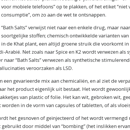
voor mobiele telefoons” op te plakken, of het etiket “niet
consumptie”, om zo aan de wet te ontsnappen.
“Bath Salts” verwijst niet naar een enkele drug, maar naa
soortgelijke stoffen; chemisch ontwikkelde varianten van
in de Khat plant, een altijd groene struik die voorkomt in
i-Arabië. Net zoals naar Spice en K2 wordt verwezen als 
r naar “Bath Salts” verwezen als synthetische stimuleren
llucinaties veroorzaken als LSD.
en een gevarieerde mix aan chemicaliën, en al ziet de verp
waar het product eigenlijk uit bestaat. Het wordt gewoonlij
akketjes van plastic of folie. Het kan wit, gebroken wit, ge
 worden in de vorm van capsules of tabletten, of als vloeis
rdt het gesnoven of geïnjecteerd of het wordt vermengd 
t gebruikt door middel van “bombing” (het inslikken erva