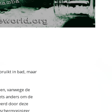
Video
ruikt in bad, maar
den, vanwege de
iets anders om de
eerd door deze
 “schermreiniger