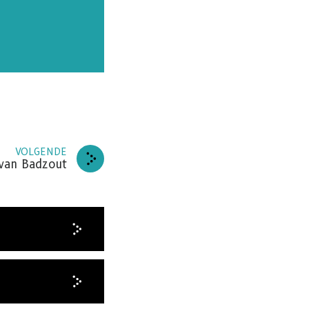
REN
DANKT
VOLGENDE
 van Badzout