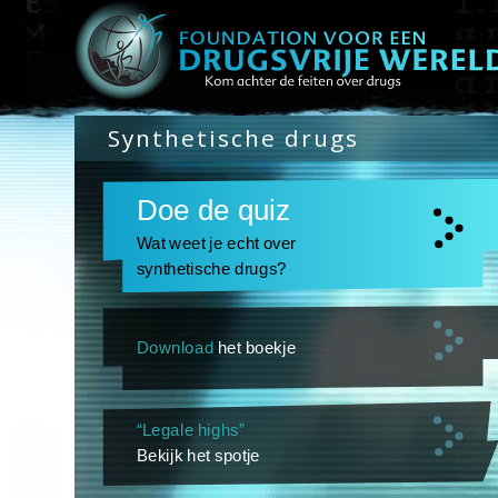
Synthetische drugs
Doe de quiz
Wat weet je echt over
synthetische drugs?
Download
het boekje
“Legale highs”
Bekijk het spotje