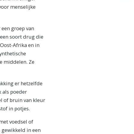
 voor menselijke
r een groep van
 een soort drug die
 Oost-Afrika en in
synthetische
de middelen. Ze
akking er hetzelfde
k als poeder
el of bruin van kleur
tof in potjes.
met voedsel of
n gewikkeld in een