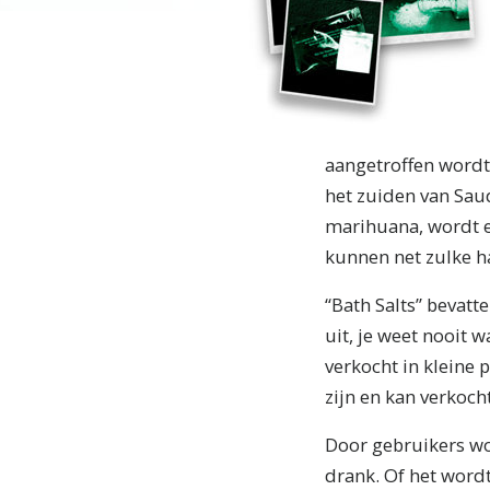
aangetroffen wordt 
het zuiden van Saud
marihuana, wordt e
kunnen net zulke ha
“Bath Salts” bevatt
uit, je weet nooit 
verkocht in kleine p
zijn en kan verkocht
Door gebruikers wo
drank. Of het word