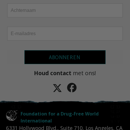
ABONNEREN
Houd contact
met ons!
Foundation for a Drug-Free World
International
6331 Hollywood Blvd., Suite 710
,
Los Angeles
,
CA