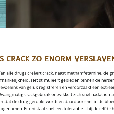
S CRACK ZO ENORM VERSLAVE
an alle drugs creëert crack, naast methamfetamine, de gr
afhankelijkheid. Het stimuleert gebieden binnen de herse
evoelens van geluk registreren en veroorzaakt een extree
Dwangmatig crackgebruik ontwikkelt zich snel nadat iema
omdat de drug gerookt wordt en daardoor snel in de blo
opgenomen. Er ontstaat snel een tolerantie—bij dezelfde 