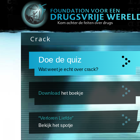
Crack
Doe de quiz
Wat weet je echt over crack?
Download
het boekje
“Verloren Liefde”
Bekijk het spotje