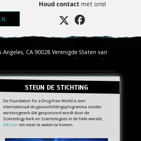
Houd contact
met ons!
EN
s Angeles
,
CA
90028
Verenigde Staten van
STEUN DE STICHTING
De Foundation for a Drug-Free World is een
internationaal drugs­voorlichtings­programma zonder
winstoogmerk dat gesponsord wordt door de
Scientology Kerk en Scientologists in de hele wereld.
Klik hier
om meer te weten te komen.