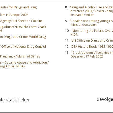
entre for Drugs and Drug
“Drug and Alcohol Use and Re
Arrestees 2003,” Zhiwei Zhang
blem in Europe, 2008
Research Center
 Agency Fact Sheet on Cocaine
“Cocaine use among young reac
thisislondon.co.uk
rug Abuse: NIDA Info Facts: Crack
08
“Monitoring the Future, Overv
NIDA
 on Drugs and Crime, World Drug
UN Office on Drugs and Crim
” Office of National Drug Control
DEA History Book, 1985-199
“Crack ‘epidemic’ fuels rise in
ng Pregnancy,” March of Dimes
Observer, 17 Feb 2002
es—Cocaine Abuse and Addiction,”
Drug Abuse (NIDA)
Gevolge
le statistieken