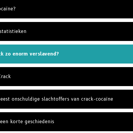
ocaïne?
NNEER JE OP UPDATES EN MANIEREN OM TE HE
er je op
De Feiten over Drugs Nieuws
en krijgt het laats
en updates in je inbox.
statistieken
ABONNE
ck zo enorm verslavend?
NEE, BE
Crack
eest onschuldige slachtoffers van crack-cocaïne
 een korte geschiedenis