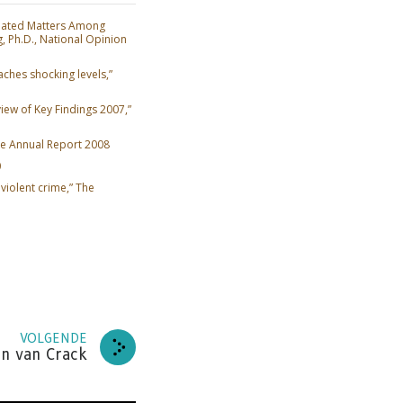
lated Matters Among
, Ph.D., National Opinion
hes shocking levels,”
iew of Key Findings 2007,”
e Annual Report 2008
0
 violent crime,” The
VOLGENDE
n van Crack