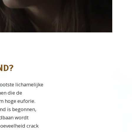
ND?
ootste lichamelijke
nen die de
m hoge euforie.
nd is begonnen,
edbaan wordt
hoeveelheid crack