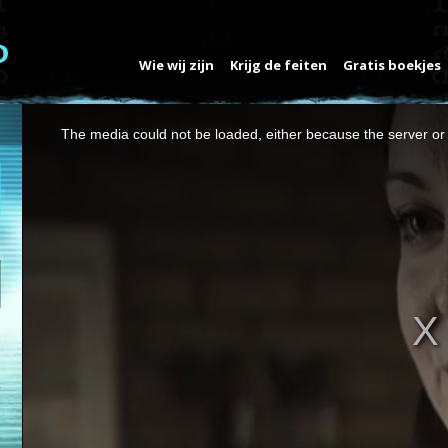
Wie wij zijn
Krijg de feiten
Gratis boekjes
This
The media could not be loaded, either because the server or 
is
a
modal
window.