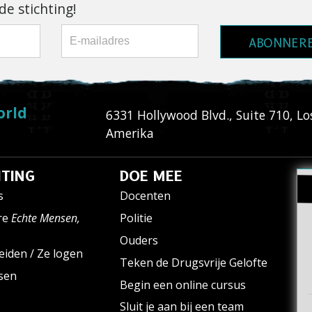
e stichting!
ABONNER
orld
6331 Hollywood Blvd., Suite 710
,
Lo
Amerika
TING
DOE MEE
s
Docenten
re
Echte Mensen,
Politie
Ouders
eiden / Ze logen
Teken de Drugsvrije Gelofte
ssen
Begin een online cursus
Sluit je aan bij een team