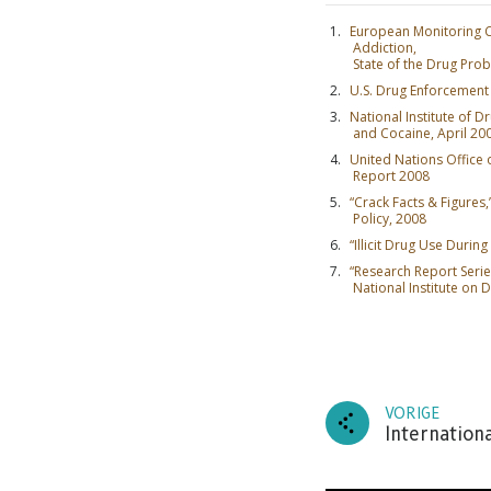
European Monitoring C
Addiction,
State of the Drug Pro
U.S. Drug Enforcement
National Institute of D
and Cocaine, April 20
United Nations Office
Report 2008
“Crack Facts & Figures,
Policy, 2008
“Illicit Drug Use Duri
“Research Report Seri
National Institute on 
VORIGE
Internationa