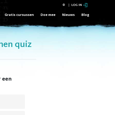
LOG IN
Gratis cursussen
Doe mee
Nieuws
Blog
nen quiz
r een