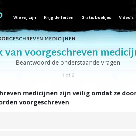
Wie wij zijn
Krijg de feiten
Gratis boekjes
Video’s
VOORGESCHREVEN MEDICIJNEN
k van voorgeschreven medicij
Beantwoord de onderstaande vragen
1 of 6
reven medicijnen zijn veilig omdat ze doo
orden voorgeschreven