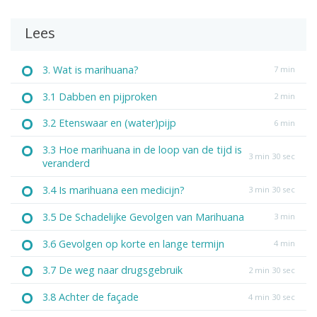
Lees
3. Wat is marihuana?
7 min
3.1 Dabben en pijproken
2 min
3.2 Etenswaar en (water)pijp
6 min
3.3 Hoe marihuana in de loop van de tijd is
3 min 30 sec
veranderd
3.4 Is marihuana een medicijn?
3 min 30 sec
3.5 De Schadelijke Gevolgen van Marihuana
3 min
3.6 Gevolgen op korte en lange termijn
4 min
3.7 De weg naar drugsgebruik
2 min 30 sec
3.8 Achter de façade
4 min 30 sec