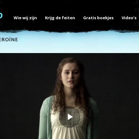
Wie wij zijn
Krijg de feiten
Gratis boekjes
Video’s
EROÏNE
Play