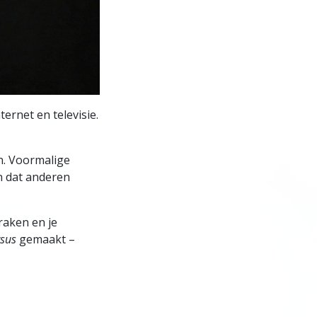
ternet en televisie.
n. Voormalige
n dat anderen
raken en je
rsus
gemaakt –