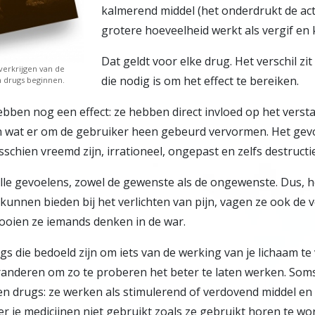
kalmerend middel (het onderdrukt de acti
grotere hoeveelheid werkt als vergif en
Dat geldt voor elke drug. Het verschil zi
verkrijgen van de
die nodig is om het effect te bereiken.
n drugs beginnen.
bben nog een effect: ze hebben direct invloed op het verst
wat er om de gebruiker heen gebeurd vervormen. Het gevolg
schien vreemd zijn, irrationeel, ongepast en zelfs destructie
lle gevoelens, zowel de gewenste als de ongewenste. Dus, 
 kunnen bieden bij het verlichten van pijn, vagen ze ook de
ooien ze iemands denken in de war.
gs die bedoeld zijn om iets van de werking van je lichaam te
randeren om zo te proberen het beter te laten werken. Som
jven drugs: ze werken als stimulerend of verdovend middel en 
 je medicijnen niet gebruikt zoals ze gebruikt horen te w