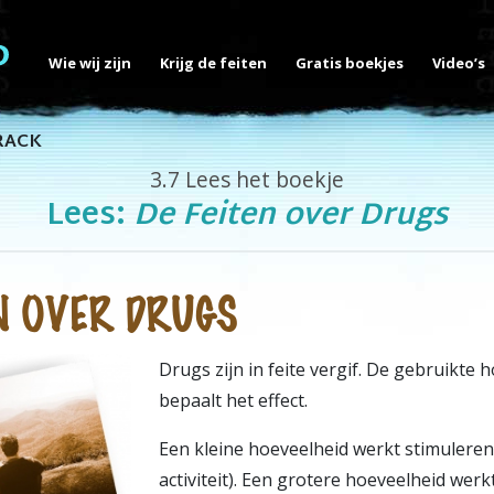
Wie wij zijn
Krijg de feiten
Gratis boekjes
Video’s
RACK
3.7
Lees het boekje
Lees:
De Feiten over Drugs
EN OVER DRUGS
Drugs zijn in feite vergif. De gebruikte 
bepaalt het effect.
Een kleine hoeveelheid werkt stimuleren
activiteit). Een grotere hoeveelheid werk