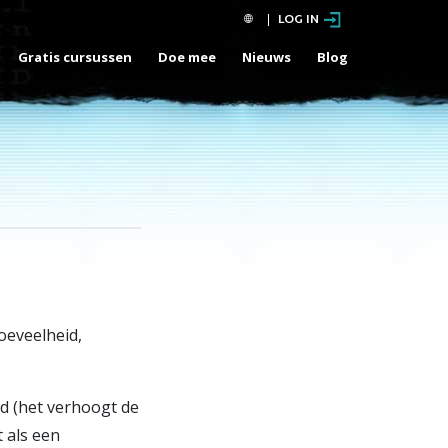
LOG IN
Gratis cursussen
Doe mee
Nieuws
Blog
hoeveelheid,
d (het verhoogt de
t als een