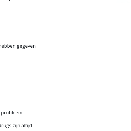
 hebben gegeven:
t probleem.
ugs zijn altijd