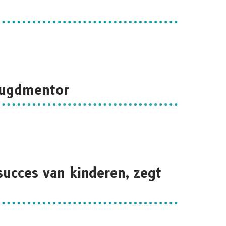
eugdmentor
 succes van kinderen, zegt