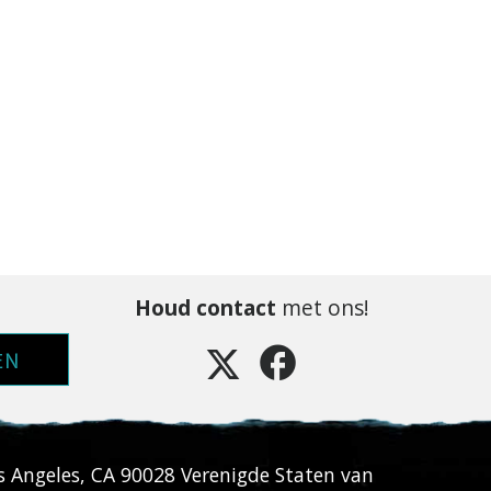
Houd contact
met ons!
EN
s Angeles
,
CA
90028
Verenigde Staten van